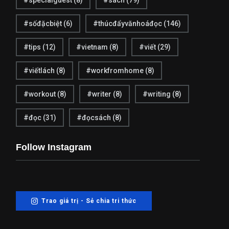
#specialguest
(8)
#sách
(79)
#sốđặcbiệt
(6)
#thúcđẩyvănhoáđọc
(146)
3
13
#tips
(12)
#vietnam
(8)
#viết
(29)
Tình cảm
Tri ân
#viếtlách
(8)
#workfromhome
(8)
#workout
(8)
#writer
(8)
#writing
(8)
#đọc
(31)
#đọcsách
(8)
11
6
Follow Instagram
Trinh thám
Tự lực
Trao giá trị - Sẻ chia tri thức