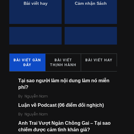
Bài viết hay
Cảm nhận Sách
9
49
Case Marketing
Chia sẻ sách
BÀI VIẾT GẦN
BÀI VIẾT
BÀI VIẾT HAY
ĐÂY
THỊNH HÀNH
Tại sao người làm nội dung làm nó miễn
phí?
By
Nguyễn Nam
7
0
Luận về Podcast (06 điểm đối nghịch)
Chuyện của mình
Đăng ký thành viên
By
Nguyễn Nam
Anh Trai Vượt Ngàn Chông Gai – Tại sao
chiếm được cảm tình khán giả?