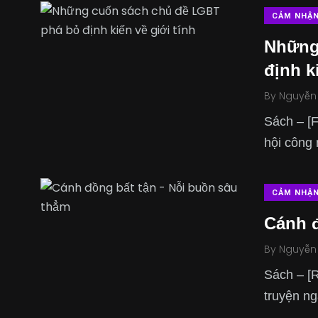
CẢM NHẬ
Những
định k
By
Nguyễn
Sách – [
hội công 
CẢM NHẬ
Cánh đ
By
Nguyễn
Sách – [R
truyện ng