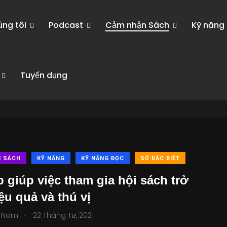
úng tôi
Podcast
Cảm nhận Sách
Kỹ năng
Tuyển dụng
N SÁCH
KỸ NĂNG
KỸ NĂNG ĐỌC
SỐ ĐẶC BIỆT
íp giúp việc tham gia hội sách trở
ệu quả và thú vị
.
 Nam
22 Tháng Tư, 2021