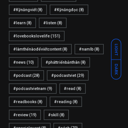
27
0
Kỹ năng Viết
Liên hệ
#Kỹnăngviết
(8)
#Kỹnăngđọc
(8)
#learn
(8)
#listen
(8)
#lovebookslovelife
(151)
LIGHT
#làmthếnàođểviếtcontent
(8)
#namlb
(8)
20
13
Listen My Podcast
Số đặc biệt
#news
(10)
#pháttriểnbảnthân
(8)
DARK
#podcast
(28)
#podcastviet
(29)
#podcastvietnam
(9)
#read
(8)
#readbooks
(8)
#reading
(8)
2
16
Thông báo
Tin tức
#review
(19)
#skill
(8)