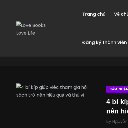
Love Books Love Life
/
Cảm nhận Sách
Trang chủ
Về ch
Cảm nhận Sách
Đăng ký thành viên
CẢM NHẬ
4 bí k
nên hi
By
Nguyễn