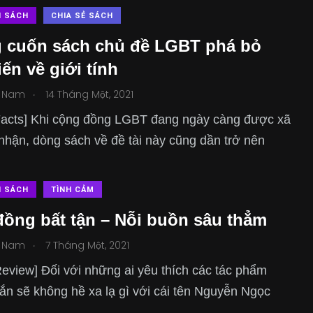
N SÁCH
CHIA SẺ SÁCH
 cuốn sách chủ đề LGBT phá bỏ
iến về giới tính
.
 Nam
14 Tháng Một, 2021
Facts] Khi cộng đồng LGBT đang ngày càng được xã
nhận, dòng sách về đề tài này cũng dần trở nên
N SÁCH
TÌNH CẢM
ồng bất tận – Nỗi buồn sâu thẳm
.
 Nam
7 Tháng Một, 2021
eview] Đối với những ai yêu thích các tác phẩm
ắn sẽ không hề xa lạ gì với cái tên Nguyễn Ngọc