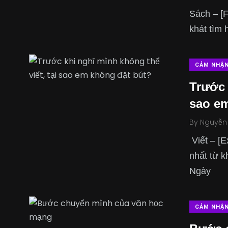
Sách – [F
khát tìm 
CẢM NHẬ
Trước 
sao em
By
Nguyễn
Viết – [E
nhất từ k
Ngày
CẢM NHẬ