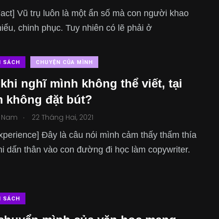
act] Vũ trụ luôn là một ẩn số mà con người khao
hiểu, chinh phục. Tuy nhiên có lẽ phải ở
N SÁCH
CHUYỆN CỦA MÌNH
khi nghĩ mình không thể viết, tại
 không đặt bút?
.
 Nam
22 Tháng Hai, 2021
xperience] Đây là câu nói mình cảm thấy thấm thía
hi dấn thân vào con đường đi học làm copywriter.
N SÁCH