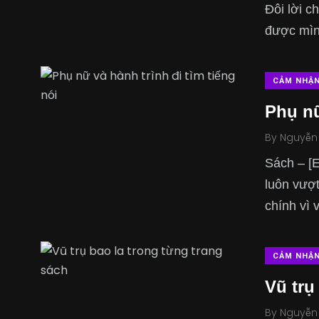
Đôi lời c
được mìn
CẢM NHẬ
Phụ nữ
By
Nguyễn
Sách – [E
luôn vượt
chính vì 
CẢM NHẬ
Vũ trụ
By
Nguyễn