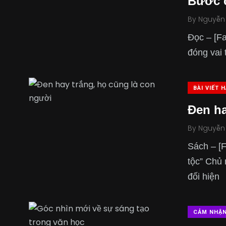
Bước 
By
Nguyễn
Đọc – [Fa
đóng vai 
BÀI VIẾT 
Đen ha
By
Nguyễn
Sách – [F
tộc” Chủ 
đối hiện
CẢM NHẬ