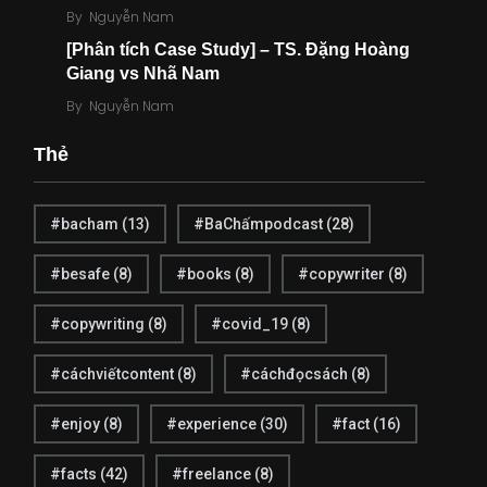
By
Nguyễn Nam
[Phân tích Case Study] – TS. Đặng Hoàng
Giang vs Nhã Nam
2
10
By
Nguyễn Nam
Khoa học
Kinh điển
Thẻ
#bacham
(13)
#BaChấmpodcast
(28)
#besafe
(8)
#books
(8)
#copywriter
(8)
47
21
Kỹ năng
Kỹ năng Đọc
#copywriting
(8)
#covid_19
(8)
#cáchviếtcontent
(8)
#cáchđọcsách
(8)
#enjoy
(8)
#experience
(30)
#fact
(16)
#facts
(42)
#freelance
(8)