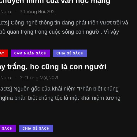
chuyển mình của văn học mạng
.
 Nam
7 Tháng Hai, 2021
cts] Công nghệ thông tin đang phát triển vượt trội và
trò quan trọng trong cuộc sống con người. Vì vậy
HAY
CẢM NHẬN SÁCH
CHIA SẺ SÁCH
y trắng, họ cũng là con người
.
 Nam
21 Tháng Một, 2021
acts] Nguồn gốc của khái niệm “Phân biệt chủng
nghĩa phân biệt chủng tộc là một khái niệm tương
N SÁCH
CHIA SẺ SÁCH