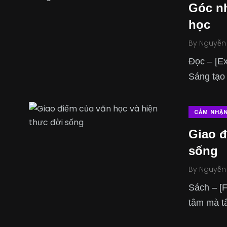
Góc nh
học
By
Nguyễn
Đọc – [E
Sáng tạo 
CẢM NHẬ
Giao đ
sống
By
Nguyễn
Sách – [F
tâm mà t