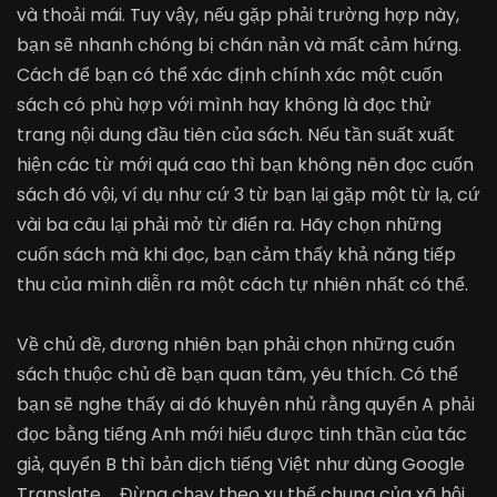
và thoải mái. Tuy vậy, nếu gặp phải trường hợp này,
bạn sẽ nhanh chóng bị chán nản và mất cảm hứng.
Cách để bạn có thể xác định chính xác một cuốn
sách có phù hợp với mình hay không là đọc thử
trang nội dung đầu tiên của sách. Nếu tần suất xuất
hiện các từ mới quá cao thì bạn không nên đọc cuốn
sách đó vội, ví dụ như cứ 3 từ bạn lại gặp một từ lạ, cứ
vài ba câu lại phải mở từ điển ra. Hãy chọn những
cuốn sách mà khi đọc, bạn cảm thấy khả năng tiếp
thu của mình diễn ra một cách tự nhiên nhất có thể.
Về chủ đề, đương nhiên bạn phải chọn những cuốn
sách thuộc chủ đề bạn quan tâm, yêu thích. Có thể
bạn sẽ nghe thấy ai đó khuyên nhủ rằng quyển A phải
đọc bằng tiếng Anh mới hiểu được tinh thần của tác
giả, quyển B thì bản dịch tiếng Việt như dùng Google
Translate … Đừng chạy theo xu thế chung của xã hội