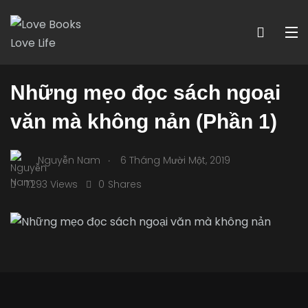
KỸ NĂNG
KỸ NĂNG ĐỌC
Những mẹo đọc sách ngoại
văn mà không nản (Phần 1)
.
Nguyễn Nam
6 Tháng Mười Một, 2019
1.293 Views
0
Shares