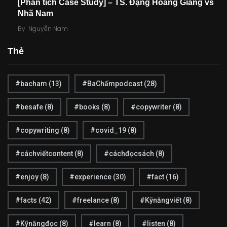
[Phân tích Case Study] – TS. Đặng Hoàng Giang vs
Nhã Nam
By
Nguyễn Nam
47
21
Thẻ
Kỹ năng
Kỹ năng Đọc
#bacham
(13)
#BaChấmpodcast
(28)
#besafe
(8)
#books
(8)
#copywriter
(8)
27
0
#copywriting
(8)
#covid_19
(8)
Kỹ năng Viết
Liên hệ
#cáchviếtcontent
(8)
#cáchđọcsách
(8)
#enjoy
(8)
#experience
(30)
#fact
(16)
20
13
#facts
(42)
#freelance
(8)
#Kỹnăngviết
(8)
Listen My Podcast
Số đặc biệt
#Kỹnăngđọc
(8)
#learn
(8)
#listen
(8)