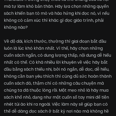
mà tự làm khó bản thân. Hãy lựa chọn những quyển
sách khiến bạn tò mò và hào hứng khi đọc nó, vì nếu
không có cảm xúc thì khác gì đọc giáo trình, phải
không nào?
Về độ dài, kích thước, thường thì giai đoạn bắt đầu
luôn là lúc khó khăn nhất. Vì thế, hãy chọn những
cuốn sách ngắn, có dung lượng thấp, nội dung dễ hiểu
nhất có thể. Có khá nhiều lời khuyên về việc hãy bắt
đầu bằng sách thiếu nhi, bởi nó ngắn, dễ đọc, dễ hiểu,
không cần bạn yêu thích thì cũng đủ sức hoàn thành
cuốn sách đó, thậm chí có những câu chuyện mà
chúng ta đã thuộc lòng rồi. Một mẹo nhỏ là hãy mua
sách khổ nhỏ, dạng như một cuốn sổ tay mini để tiện
nhét túi áo khi ra ngoài. Việc làm này sẽ giúp bạn có
thể dễ dàng đọc sách ở bất kỳ nơi nào mà không hề