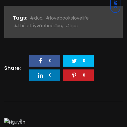
DARK
Tags:
#đọc
,
#lovebookslovelife
,
#thúcđẩyvănhoáđọc
,
#tips
0
0
Share:
0
0