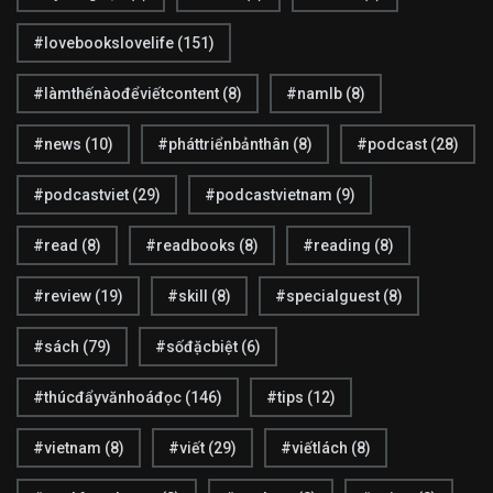
#lovebookslovelife
(151)
2
16
#làmthếnàođểviếtcontent
(8)
#namlb
(8)
Thông báo
Tin tức
#news
(10)
#pháttriểnbảnthân
(8)
#podcast
(28)
#podcastviet
(29)
#podcastvietnam
(9)
#read
(8)
3
#readbooks
(8)
#reading
13
(8)
Tình cảm
Tri ân
#review
(19)
#skill
(8)
#specialguest
(8)
#sách
(79)
#sốđặcbiệt
(6)
#thúcđẩyvănhoáđọc
(146)
#tips
(12)
11
6
#vietnam
(8)
#viết
(29)
#viếtlách
(8)
Trinh thám
Tự lực