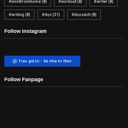
#workfromhome
(8)
#workout
(8)
#writer
(8)
#writing
(8)
#đọc
(31)
#đọcsách
(8)
1
2
Tuyển dụng
Về chúng tôi
Follow Instagram
Trao giá trị - Sẻ chia tri thức
Follow Fanpage