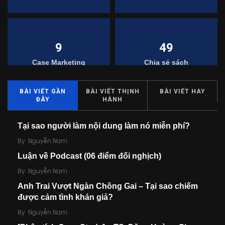
9
49
Case Marketing
Chia sẻ sách
BÀI VIẾT GẦN
BÀI VIẾT THỊNH
BÀI VIẾT HAY
ĐÂY
HÀNH
7
0
Tại sao người làm nội dung làm nó miễn phí?
Chuyện của mình
Đăng ký thành viên
By
Nguyễn Nam
Luận về Podcast (06 điểm đối nghịch)
By
Nguyễn Nam
Anh Trai Vượt Ngàn Chông Gai – Tại sao chiếm
2
10
được cảm tình khán giả?
Khoa học
Kinh điển
By
Nguyễn Nam