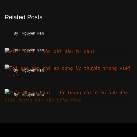
Related Posts
Rap Việt (mùa 2) – Tại sao tụt dốc?
By
Nguyễn Nam
Viết lách – Nên bắt đầu từ đâu?
By
Nguyễn Nam
Tại sao bạn khó áp dụng lý thuyết trong viết lách?
By
Nguyễn Nam
Châu Nhuận Phát – Từ tượng đài điện ảnh đến biểu
tượng bản sắc Hồng…
By
Nguyễn Nam