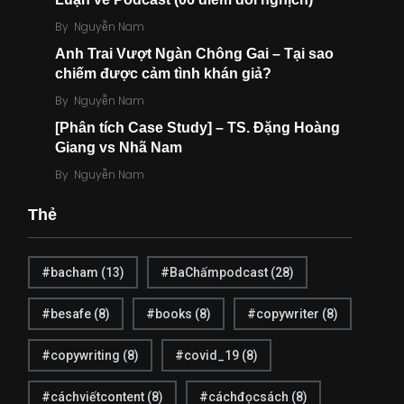
Chuyện của mình
Đăng ký thành viên
By
Nguyễn Nam
Anh Trai Vượt Ngàn Chông Gai – Tại sao
chiếm được cảm tình khán giả?
By
Nguyễn Nam
[Phân tích Case Study] – TS. Đặng Hoàng
Giang vs Nhã Nam
2
10
By
Nguyễn Nam
Khoa học
Kinh điển
Thẻ
#bacham
(13)
#BaChấmpodcast
(28)
#besafe
(8)
#books
(8)
#copywriter
(8)
47
21
Kỹ năng
Kỹ năng Đọc
#copywriting
(8)
#covid_19
(8)
#cáchviếtcontent
(8)
#cáchđọcsách
(8)