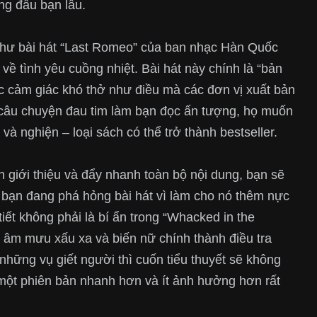
ong đầu bạn lâu.
g như bài hát “Last Romeo” của ban nhạc Hàn Quốc
t về tình yêu cuồng nhiệt. Bài hát này chính là “bản
c cảm giác khó thở như điều mà các đơn vị xuất bản
câu chuyện đau tim làm bạn đọc ấn tượng, họ muốn
à nghiện – loại sách có thể trở thành bestseller.
n giới thiệu và đẩy nhanh toàn bộ nội dung, bạn sẽ
 bạn đang phá hỏng bài hát vì làm cho nó thêm nực
tiết không phải là bí ẩn trong “Whacked in the
g âm mưu xấu xa và biến nữ chính thành điều tra
những vụ giết người thì cuốn tiểu thuyết sẽ không
nh một phiên bản nhanh hơn và ít ảnh hưởng hơn rất