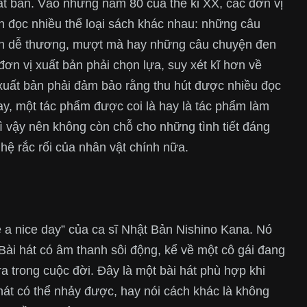
ất bản. Vào những năm 80 của thế kỉ XX, các đơn vị
n đọc nhiều thể loại sách khác nhau: những câu
uyện dễ thương, mượt mà hay những câu chuyện đen
 đơn vị xuất bản phải chọn lựa, suy xét kĩ hơn về
xuất bản phải đảm bảo rằng thu hút được nhiều đọc
nay, một tác phẩm được coi là hay là tác phẩm làm
ì vậy nên không còn chỗ cho những tình tiết đáng
hệ rắc rối của nhân vật chính nữa.
 a nice day” của ca sĩ Nhật Bản Nishino Kana. Nó
Bài hát có âm thanh sôi động, kể về một cô gái đang
 trong cuộc đời. Đây là một bài hát phù hợp khi
 hát có thể nhảy được, hay nói cách khác là không