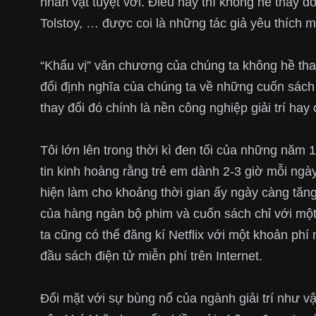
nhân vật tuyệt vời. Điều này thì không hề thay đ
Tolstoy, … được coi là những tác giả yêu thích mọ
“Khẩu vị” văn chương của chúng ta không hề thay 
đổi định nghĩa của chúng ta về những cuốn sách 
thay đổi đó chính là nền công nghiệp giải trí hay
Tôi lớn lên trong thời kì đen tối của những năm
tin kinh hoàng rằng trẻ em dành 2-3 giờ mỗi ngày 
hiện làm cho khoảng thời gian ấy ngày càng tăng 
của hàng ngàn bộ phim và cuốn sách chỉ với một
ta cũng có thể đăng kí Netflix với một khoản phí
đầu sách điện tử miễn phí trên Internet.
Đối mặt với sự bùng nổ của ngành giải trí như v