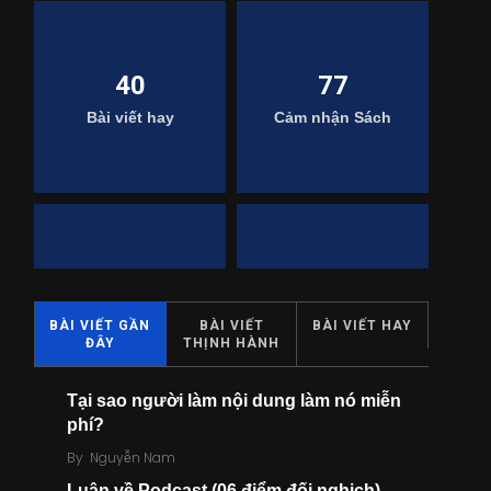
40
77
Bài viết hay
Cảm nhận Sách
9
49
Case Marketing
Chia sẻ sách
BÀI VIẾT GẦN
BÀI VIẾT
BÀI VIẾT HAY
ĐÂY
THỊNH HÀNH
Tại sao người làm nội dung làm nó miễn
phí?
By
Nguyễn Nam
7
0
Luận về Podcast (06 điểm đối nghịch)