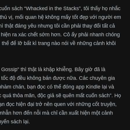
cuốn sách “Whacked in the Stacks”, tôi thấy họ nhắc
t thú vị, mối quan hệ không mấy tốt đẹp với người em
hì thật đáng yêu nhưng tôi cần phải thay đổi tất cả
 hiện ra xác chết sớm hơn. Cô ấy phải nhanh chóng
ng thể để lỡ bất kì trang nào nói về những cảnh khôi
Gossip” thì thật là khập khiễng. Bây giờ đã là
ếu tốc độ đều không bán được nữa. Các chuyên gia
nhàm chán, bạn đọc có thể đóng app Kindle lại và
c quá thỏa mãn, độc giả sẽ quên mất cuốn sách”. Họ
ạn đọc hiện đại trở nên quen với những cốt truyện,
nhẫn hơn đến nỗi mà chỉ cần xuất hiện một cảnh
yển sách lại.