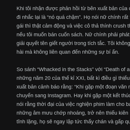
Khi tôi nhận được phản hồi từ bên xuất bản của 
đi nhắc lại là “nó quá chậm”. Họ nói nữ chính rấ
gái thì thật cảm động và việc cô thả thính crush t
nếu tôi muốn bán cuốn sách. Nữ chính phải phát
giải quyết tên giết người trong tích tắc. Tôi khô
hài mà không liên quan đến những sự bí ẩn.
So sánh “Whacked in the Stacks” với “Death of a 
những năm 20 của thế kỉ XXI, bất kì điều gì thi
xuất bản cảnh báo rằng: “Khi gặp một đoạn văn 
chuyển sang Instagram. Hay khi gặp một kết thú
nói rằng thời đại của việc nghiện phim làm cho b
những âm mưu chớp nhoáng, trở nên thiếu kiên 
tĩnh lặng, họ sẽ ngay lập tức thấy chán và gấp qu