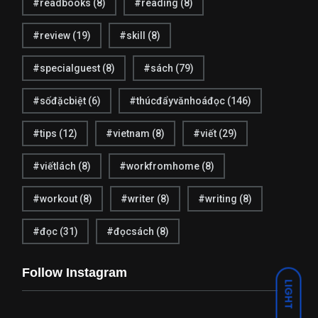
#readbooks
(8)
#reading
(8)
2
16
Thông báo
Tin tức
#review
(19)
#skill
(8)
#specialguest
(8)
#sách
(79)
#sốđặcbiệt
(6)
#thúcđẩyvănhoáđọc
(146)
3
13
#tips
(12)
#vietnam
(8)
#viết
(29)
Tình cảm
Tri ân
#viếtlách
(8)
#workfromhome
(8)
#workout
(8)
#writer
(8)
#writing
(8)
#đọc
(31)
#đọcsách
(8)
11
6
Follow Instagram
LIGHT
Trinh thám
Tự lực