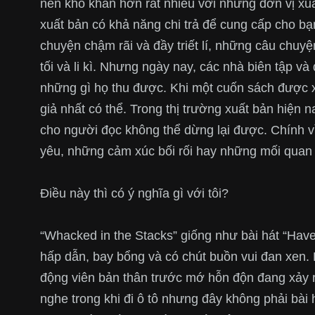
nên khó khăn hơn rất nhiều với những đơn vị xu
xuất bản có khả năng chi trả để cung cấp cho bạ
chuyện chậm rãi và đầy triết lí, những câu ch
tối và li kì. Nhưng ngày nay, các nhà biên tập và
những gì họ thu được. Khi một cuốn sách được 
giả nhất có thể. Trong thị trường xuất bản hiện 
cho người đọc không thể dừng lại được. Chính v
yêu, những cảm xúc bối rối hay những mối quan 
Điều này thì có ý nghĩa gì với tôi?
“Whacked in the Stacks” giống như bài hát “Have
hấp dẫn, bay bổng và có chút buồn vui đan xen. 
động viên bản thân trước mớ hỗn độn đang xảy ra
nghe trong khi đi ô tô nhưng đây không phải bài