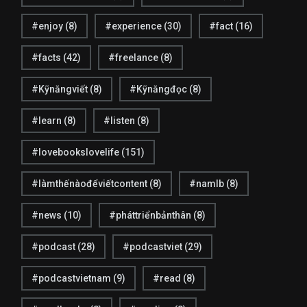
#enjoy
(8)
#experience
(30)
#fact
(16)
#facts
(42)
#freelance
(8)
27
0
Kỹ năng Viết
Liên hệ
#Kỹnăngviết
(8)
#Kỹnăngđọc
(8)
#learn
(8)
#listen
(8)
#lovebookslovelife
(151)
#làmthếnàođểviếtcontent
(8)
#namlb
(8)
20
13
Listen My Podcast
Số đặc biệt
#news
(10)
#pháttriểnbảnthân
(8)
#podcast
(28)
#podcastviet
(29)
#podcastvietnam
(9)
#read
(8)