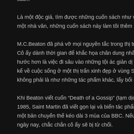
Là một độc giả, tìm được những cuốn sách như v
một nhà văn, những cuốn sách này làm tôi thêm u
M.C.Beaton đã phá vỡ mọi nguyên tắc trong thị t
Cô ấy dành thời gian để khắc họa chân dung nh
hước hơn là việc đi sâu vào những tội ác giản d
kể về cuộc sống ở một thị trấn xinh đẹp ở vùng S
không phải là như những tác phẩm khác, lấy bối
Khi Beaton viết cuốn “Death of a Gossip” (tạm dị
1985, Saint Martin đã viết gọn lại và biến tác p
một bản chuyển thể kéo dài 3 mùa của BBC. Nếu
ngày nay, chắc chắn cô ấy sẽ bị từ chối.