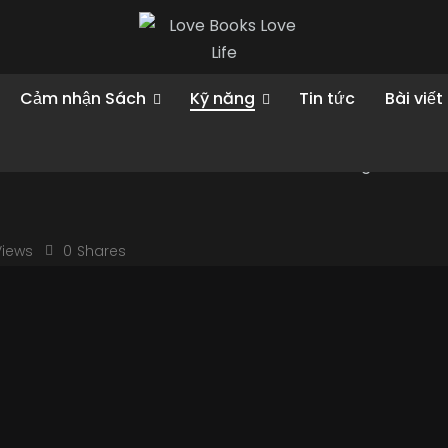
 trong thời đại bùng nổ của ngành giải trí?
Cảm nhận Sách
Kỹ năng
Tin tức
Bài viết
i bùng nổ
Views
0
Shares