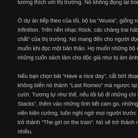
tương thích với thị trường. Nó không đọng lại tr
Ở dự án tiếp theo của tôi, bộ ba “Wuxia”, giốn
Infinition. Trên nền nhạc Rock, các chàng trai há
chất” của thị trường. Nó mang đến cho người đọ
muốn khi đọc một bản thảo. Họ muốn những bộ 
những cuốn sách làm cho độc giả như bị ám ảnh v
Nếu bạn chọn bài “Have a nice day”, cắt bớt đoạ
không biến nó thành “Last Romeo” mà ngược lại
cười. Tương tự như thế, nếu tôi bỏ đi những chi 
Stacks”, thêm vào những tình tiết cam go, nhữn
viên kiên cường, luôn nghi ngờ mọi người trước 
trở thành “The girl on the train”. Nó sẽ trở thà
nhiều.